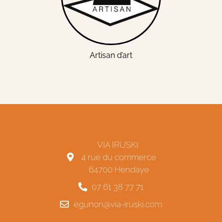
Artisan d’art
VIA IRUSKI
4 rue du commerce
64700 Hendaye
07 61 38 77 71
egunon@via-iruski.com