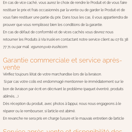
En cas de vice caché, vous aurez le choix de rendre le Produit et de vous faire
restituer le prix et frais occasionnés par la vente ou de garder le Produit et de
vous faire restituer une partie du prix. Dans tous les cas, il vous appartiendra de
prouver que vous remplissez bien les conditions de la garantie.
En cas de défaut de conformité et de vices cachés vous devrez nous
retourner les Produits à Via Iruski en contactant notre service client au 07 61 38
77 71 ou par mail :
egunon@via-iruski.com
.
Garantie commerciale et service après-
vente
Vérifiez toujours l’état de votre marchandise lors de la livraison.
Si par cas votre colis est endommagé mentionner-le immédiatement sur le
bon de livraison par écrit en décrivant le problème (paquet éventré, produits
abîmés, …)
Dès réception du produit, avec photos à l’appui, nous nous engageons à le
réparer ou le rembourser, si l’article est abimé.
En revanche ne sera pris en charge l’usure et le mauvais entretien de l’article
Service après-vente et disponibilité des