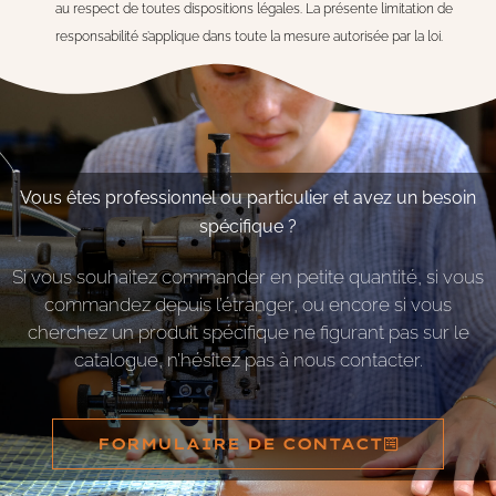
au respect de toutes dispositions légales. La présente limitation de
responsabilité s’applique dans toute la mesure autorisée par la loi.
Vous êtes professionnel ou particulier et avez un besoin
spécifique ?
Si vous souhaitez commander en petite quantité, si vous
commandez depuis l’étranger, ou encore si vous
cherchez un produit spécifique ne figurant pas sur le
catalogue, n’hésitez pas à nous contacter.
FORMULAIRE DE CONTACT