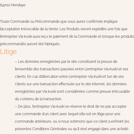
64700 Hendaye
Toute Commande ou Précommande que vous aurez confirmée implique
l’acceptation irrévocable de la Vente. Les Produits seront expédiés une fois que
l’entreprise Via iruski aura reçu le paiement de la Commande et lorsque les produits
précommandés auront été fabriqués.
Litige
– Les données enregistrées par le site constituent la preuve de
l’ensemble des transactions passées entre L’entreprise Via iruski et ses
clients. En cas d’altercation entre L’entreprise Via iruski et l’un de ses
clients sur une transaction effectuée sur le site Internet, les données
enregistrées par Via iruski sont considérées comme preuve irrécusable
du contenu de la transaction.
– De plus, l’entreprise Via iruski se réserve le droit de ne pas accepter
une commande d’un client avec lequel elle est en litige pour une
commande antérieure, ou si nous estimons que ce client a enfreint les
présentes Conditions Générales ou qu’il s’est engagé dans une activité