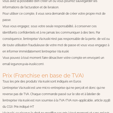
vous avez la possibilité d’en créer un où vous pourrez sauvegarder les
informations de facturation et de livraison.
Pour utiliser ce compte, il vous sera demandé de créer votre propre mot de
passe.
Vous vous engagez, sous votre seule responsabilité, à conserver ces
identifiants confidentiels et à ne jamais les communiquer à des tiers. Par
conséquence, l’entreprise Via iruski n’est pas responsable de la perte, de vol ou
de toute utilisation frauduleuse de votre mot de passe et vous vous engagez à
en informer immédiatement l’entreprise Via iruski
Vous pouvez à tout moment faire désactiver votre compte en envoyant un
email (egunon@via-iruski.com).
Prix (Franchise en base de TVA)
Tous les prix des produits Via iruski sont indiqués en Euros
L’entreprise Via iruski est une micro-entreprise qui ne perçoit et donc qui ne
reverse pas de TVA. Chaque commande passé sur le site et à l’atelier de
l’entreprise Via iruski est non soumise à la TVA (
TVA non-applicable, article 293B
du CGI
). Prix indiqué HT
Via iruski, se réserve le droit ne modifier ses prix à tout moment et sans préavis.