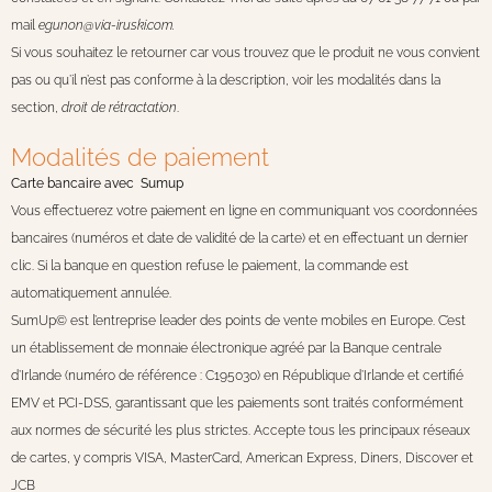
mail
egunon@via-iruski.com.
Si vous souhaitez le retourner car vous trouvez que le produit ne vous convient
pas ou qu’il n’est pas conforme à la description, voir les modalités dans la
section,
droit de rétractation
.
Modalités de paiement
Carte bancaire avec Sumup
Vous effectuerez votre paiement en ligne en communiquant vos coordonnées
bancaires (numéros et date de validité de la carte) et en effectuant un dernier
clic. Si la banque en question refuse le paiement, la commande est
automatiquement annulée.
SumUp© est l’entreprise leader des points de vente mobiles en Europe. C’est
un établissement de monnaie électronique agréé par la Banque centrale
d’Irlande (numéro de référence : C195030) en République d’Irlande et certifié
EMV et PCI-DSS, garantissant que les paiements sont traités conformément
aux normes de sécurité les plus strictes. Accepte tous les principaux réseaux
de cartes, y compris VISA, MasterCard, American Express, Diners, Discover et
JCB