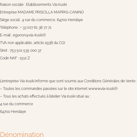
Raison sociale : Etablissements Via Iruski
Entreprise MADAME PRISCILLA MAPPAS-CANINO
Siège social : 4 rue du commerce, 64700 Hendaye
Téléphone : + 33 (0)7 61 38 77 71
E-mail : egunon@via-iruski.fr
TVA non applicable, article 293B du CGI
Siret : 753 501 535 000 37
Code NAF : 1512 Z
L’entreprise Via-iruski informe que sont soumis aux Conditions Générales de Vente :
– Toutes les commandes passées sur le site internet wwww.via-iruski.fr
– Tous les achats effectués à l’atelier Via iruski situé au :
4 rue du commerce
64700 Hendaye
Dénomination