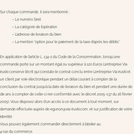
Sur chaque commande, il sera mentionné :
– Le numéro Siret
– La catégorie de l’opération
– L’adresse de livraison du bien
– La mention “option pour le paiement de la taxe d’après les débits”
En application de l’article L. 134-2 du Code de la Consommation, lorsqu’une
commande porte sur un montant égal ou supérieur à 120 Euros L’entreprise Via
iruski conserve l’écrit qui constate le contrat conclu entre L’entreprise Via iruski et
un client par voie électronique pendant un délai courant à compter de la
conclusion du contrat jusqu’à la date de livraison du bien et pendant une durée de
dix ans à compter de celle-ci (en conformité avec le décret 2005-137 du 16 février
2005). Vous disposez alors d’un accès à ce document à tout moment, sur
demande effectuée auprès de egunon@via-iruski.com, et sur justification de votre
identité.
Vous pouvez également commander directement à l’atelier au :
4 rue du commerce