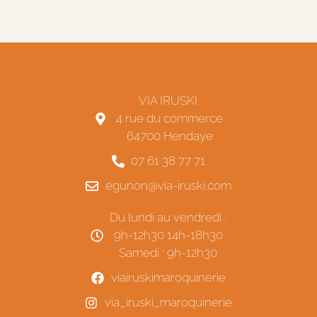
VIA IRUSKI
4 rue du commerce
64700 Hendaye
07 61 38 77 71
egunon@via-iruski.com
Du lundi au vendredi :
9h-12h30 14h-18h30
Samedi : 9h-12h30
viairuskimaroquinerie
via_iruski_maroquinerie