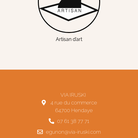
Artisan d’art
VIA IRUSKI
4 rue du commerce
64700 Hendaye
07 61 38 77 71
egunon@via-iruski.com