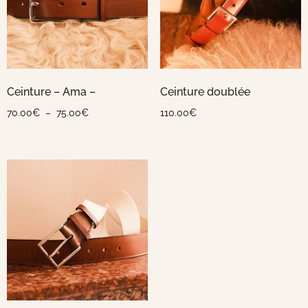
Ceinture – Ama –
Ceinture doublée
70.00
€
–
75.00
€
110.00
€