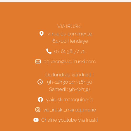
VIA IRUSKI
4 rue du commerce
64700 Hendaye
07 61 38 77 71
egunon@via-iruski.com
Du lundi au vendredi :
9h-12h30 14h-18h30
Samedi : 9h-12h30
viairuskimaroquinerie
via_iruski_maroquinerie
Chaîne youtube Via Iruski